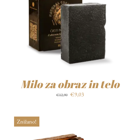
Milo za obraz in telo
Izvirna
Trenutna
€
9,03
€
12,90
cena
cena
je
je:
bila:
€9,03.
Znižano!
€12,90.