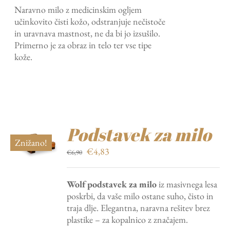
Naravno milo z medicinskim ogljem
bila:
€9,03.
učinkovito čisti kožo, odstranjuje nečistoče
€12,90.
in uravnava mastnost, ne da bi jo izsušilo.
Primerno je za obraz in telo ter vse tipe
kože.
Podstavek za milo
Znižano!
Izvirna
Trenutna
€
4,83
€
6,90
cena
cena
je
je:
Wolf podstavek za milo
iz masivnega lesa
bila:
€4,83.
poskrbi, da vaše milo ostane suho, čisto in
€6,90.
traja dlje. Elegantna, naravna rešitev brez
plastike – za kopalnico z značajem.