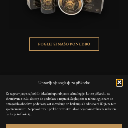
POGLEJ SI NAŠO PONUDBO
KORISTNE POVEZAVE
Upravljanje soglasja za piškotke
Trgovina
Za zagotavljanje najboljših izkušenj uporabljamo tehnologije, kot so piškotki, za
Blog
shranjevanje in/ali dostop do podatkov o napravi. Soglasje za te tehnologije nam bo
Moj račun
omogočilo obdelavo podatkov, kot so vedenje pri brskanju ali edinstveni ID-ji, na tem
spletnem mestu. Neprivolitev ali preklic privolitve lahko negativno vpliva na nekatere
funkcije in funkcije.
PRAVILNIKI