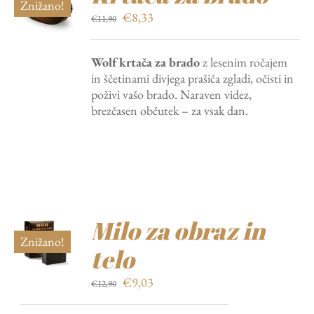
Znižano!
Izvirna
Trenutna
€
8,33
€
11,90
cena
cena
je
je:
Wolf krtača za brado
z lesenim ročajem
bila:
€8,33.
in ščetinami divjega prašiča zgladi, očisti in
€11,90.
poživi vašo brado. Naraven videz,
brezčasen občutek – za vsak dan.
Milo za obraz in
Znižano!
telo
Izvirna
Trenutna
€
9,03
€
12,90
cena
cena
je
je: