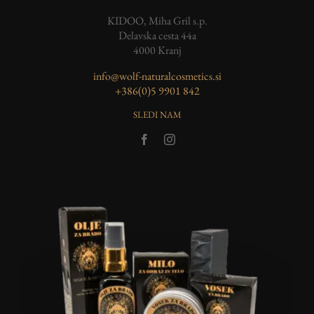
KIDOO, Miha Gril s.p.
Delavska cesta 44a
4000 Kranj
info@wolf-naturalcosmetics.si
‭+386(0)5 9901 842
SLEDI NAM