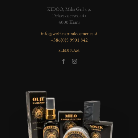
KIDOO, Miha Gril s.p.
Delavska cesta 44a
4000 Kranj
info@wolf-naturalcosmetics.si
‭+386(0)5 9901 842
SLEDI NAM