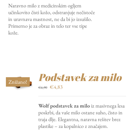
Naravno milo z medicinskim ogljem
bila:
€9,03.
učinkovito čisti kožo, odstranjuje nečistoče
€12,90.
in uravnava mastnost, ne da bi jo izsušilo.
Primerno je za obraz in telo ter vse tipe
kože.
Podstavek za milo
Znižano!
Izvirna
Trenutna
€
4,83
€
6,90
cena
cena
je
je:
Wolf podstavek za milo
iz masivnega lesa
bila:
€4,83.
poskrbi, da vaše milo ostane suho, čisto in
€6,90.
traja dlje. Elegantna, naravna rešitev brez
plastike – za kopalnico z značajem.