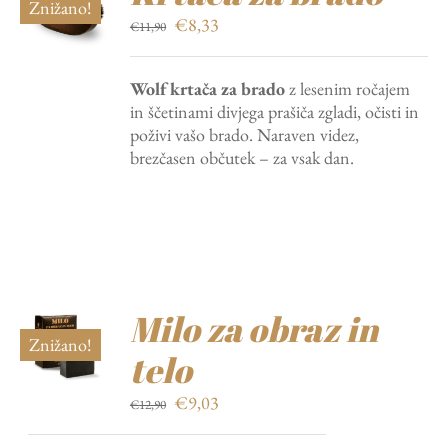
Znižano!
Izvirna
Trenutna
€
8,33
€
11,90
cena
cena
je
je:
Wolf krtača za brado
z lesenim ročajem
bila:
€8,33.
in ščetinami divjega prašiča zgladi, očisti in
€11,90.
poživi vašo brado. Naraven videz,
brezčasen občutek – za vsak dan.
Milo za obraz in
Znižano!
telo
Izvirna
Trenutna
€
9,03
€
12,90
cena
cena
je
je: