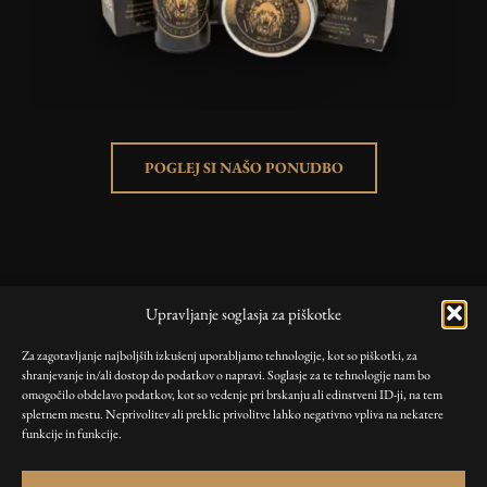
POGLEJ SI NAŠO PONUDBO
KORISTNE POVEZAVE
Upravljanje soglasja za piškotke
Trgovina
Za zagotavljanje najboljših izkušenj uporabljamo tehnologije, kot so piškotki, za
Blog
shranjevanje in/ali dostop do podatkov o napravi. Soglasje za te tehnologije nam bo
Moj račun
omogočilo obdelavo podatkov, kot so vedenje pri brskanju ali edinstveni ID-ji, na tem
spletnem mestu. Neprivolitev ali preklic privolitve lahko negativno vpliva na nekatere
funkcije in funkcije.
PRAVILNIKI