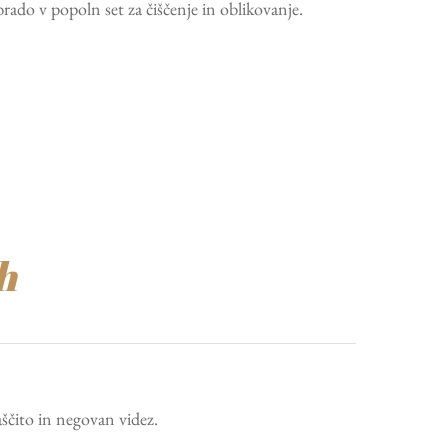
rado v popoln set za čiščenje in oblikovanje.
h
aščito in negovan videz.