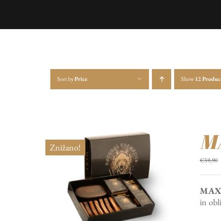
Sort by
Price
Show
12 Produc
MA
Znižano!
€
59,90
MAX 
in ob