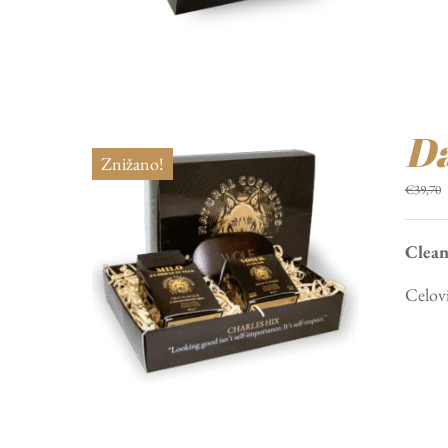
Da
Znižano!
€
39,70
Clean
Celovi