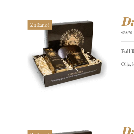
Da
Znižano!
€
38,70
Full 
Olje, 
Da