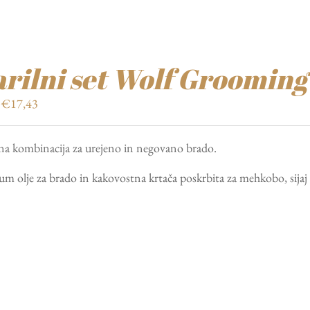
rilni set Wolf Groomin
Izvirna
Trenutna
€
17,43
cena
cena
je
je:
na kombinacija za urejeno in negovano brado.
bila:
€17,43.
€24,90.
m olje za brado in kakovostna krtača poskrbita za mehkobo, sijaj 