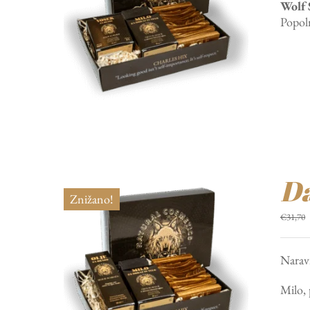
Wolf 
Popoln
Da
Znižano!
€
31,70
Narav
Milo, 