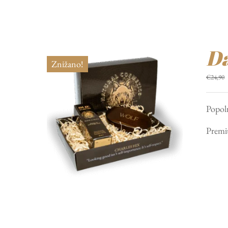
Da
Znižano!
€
24,90
Popol
Premiu