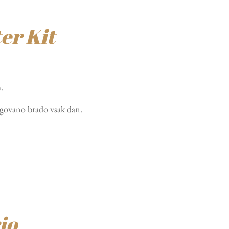
er Kit
.
egovano brado vsak dan.
io