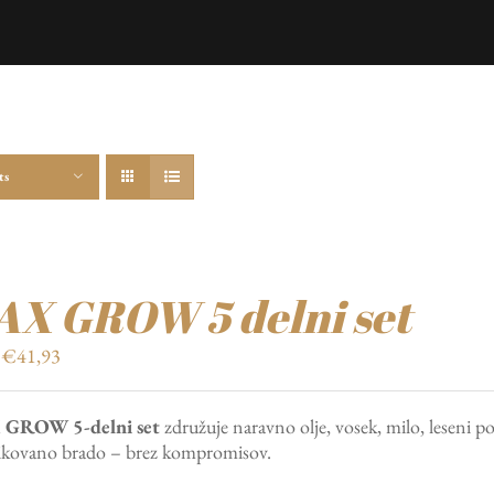
ts
X GROW 5 delni set
Izvirna
Trenutna
€
41,93
cena
cena
je
je:
GROW 5-delni set
združuje naravno olje, vosek, milo, leseni p
bila:
€41,93.
likovano brado – brez kompromisov.
€59,90.