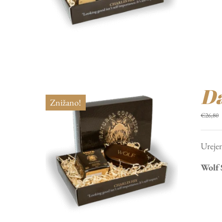
Da
Znižano!
€
26,80
Urejen
Wolf