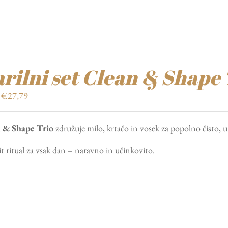
rilni set Clean & Shape 
Izvirna
Trenutna
€
27,79
cena
cena
je
je:
 & Shape Trio
združuje milo, krtačo in vosek za popolno čisto, 
bila:
€27,79.
€39,70.
t ritual za vsak dan – naravno in učinkovito.