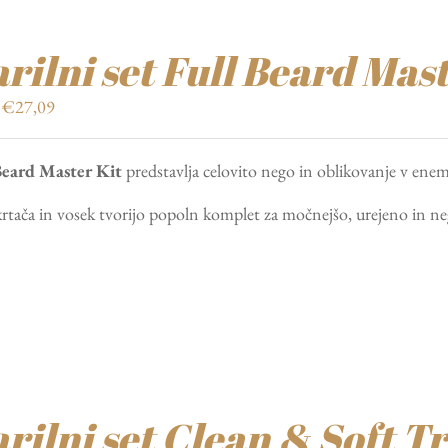
rilni set Full Beard Mast
Izvirna
Trenutna
€
27,09
cena
cena
je
je:
Beard Master Kit
predstavlja celovito nego in oblikovanje v enem
bila:
€27,09.
€38,70.
krtača in vosek tvorijo popoln komplet za močnejšo, urejeno in n
rilni set Clean & Soft Tr