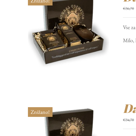
Znižano!
€
36,70
Vse za
Milo, 
Da
Znižano!
€
34,70