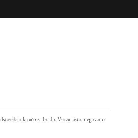
odstavek in krtačo za brado. Vse za čisto, negovano