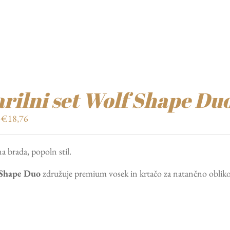
rilni set Wolf Shape Du
Izvirna
Trenutna
€
18,76
cena
cena
je
je:
a brada, popoln stil.
bila:
€18,76.
€26,80.
 Shape Duo
združuje premium vosek in krtačo za natančno obliko