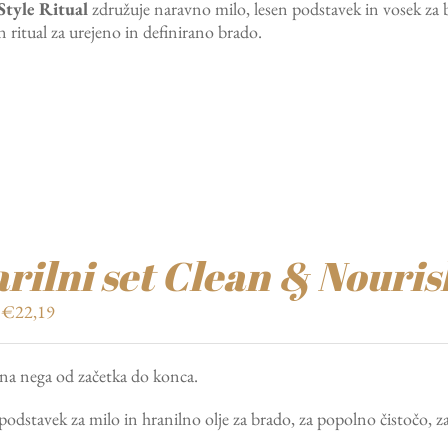
Style Ritual
združuje naravno milo, lesen podstavek in vosek za b
bila:
€24,29.
 ritual za urejeno in definirano brado.
€34,70.
rilni set Clean & Nouris
Izvirna
Trenutna
€
22,19
cena
cena
je
je:
na nega od začetka do konca.
bila:
€22,19.
€31,70.
podstavek za milo in hranilno olje za brado, za popolno čistočo, z