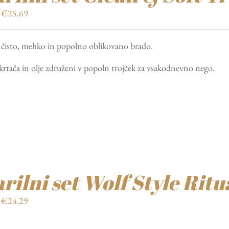
Izvirna
Trenutna
€
25,69
cena
cena
je
je:
 čisto, mehko in popolno oblikovano brado.
bila:
€25,69.
€36,70.
krtača in olje združeni v popoln trojček za vsakodnevno nego.
rilni set Wolf Style Ritu
Izvirna
Trenutna
€
24,29
cena
cena
je
je: