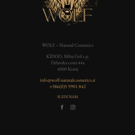
WOLF – Natural Cosmetics
KIDOO, Miha Gril s.p.
Delavska cesta 44a
4000 Kranj
info@wolf-naturalcosmetics.si
‭+386(0)5 9901 842
SLEDI NAM