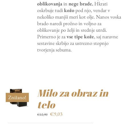
oblikovanja
in
nege
brade.
Hkrati
€14,90.
oskrbuje tudi
kožo
pod njo, vendar v
nekoliko manjši meri kot olje. Nanos voska
brado naredi prožno in voljno za
oblikovanje po želji in srednje utrdi.
Primerno je za
vse tipe kože
, saj naravne
sestavine skrbijo za ustrezno stopnjo
tvorjenja sebuma.
Milo za obraz in
Znižano!
telo
Izvirna
Trenutna
€
9,03
€
12,90
cena
cena
je
je: