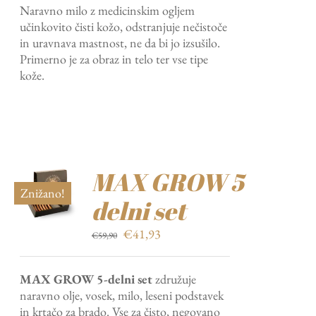
Naravno milo z medicinskim ogljem
bila:
€9,03.
učinkovito čisti kožo, odstranjuje nečistoče
€12,90.
in uravnava mastnost, ne da bi jo izsušilo.
Primerno je za obraz in telo ter vse tipe
kože.
MAX GROW 5
Znižano!
delni set
Izvirna
Trenutna
€
41,93
€
59,90
cena
cena
je
je:
MAX GROW 5-delni set
združuje
bila:
€41,93.
naravno olje, vosek, milo, leseni podstavek
€59,90.
in krtačo za brado. Vse za čisto, negovano