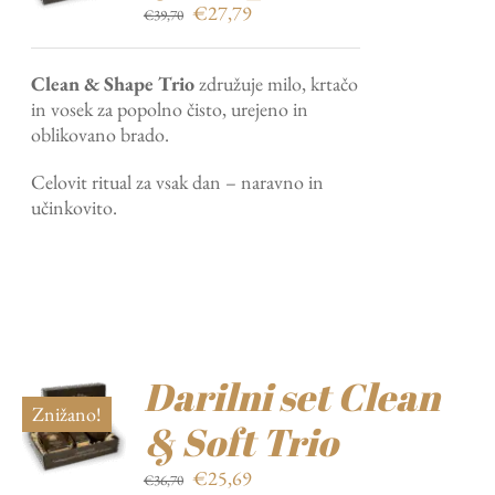
Izvirna
Trenutna
€
27,79
€
39,70
cena
cena
je
je:
Clean & Shape Trio
združuje milo, krtačo
bila:
€27,79.
in vosek za popolno čisto, urejeno in
€39,70.
oblikovano brado.
Celovit ritual za vsak dan – naravno in
učinkovito.
Darilni set Clean
Znižano!
& Soft Trio
Izvirna
Trenutna
€
25,69
€
36,70