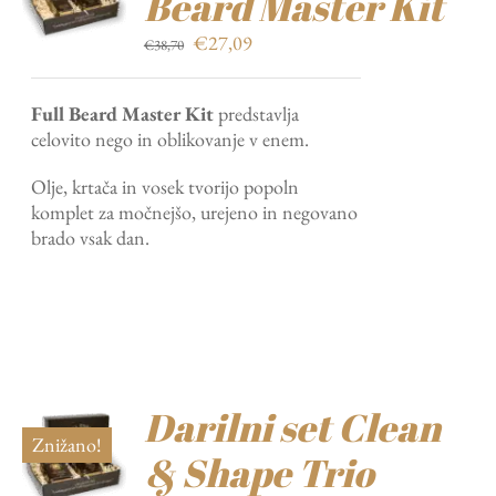
Beard Master Kit
Izvirna
Trenutna
€
27,09
€
38,70
cena
cena
je
je:
Full Beard Master Kit
predstavlja
bila:
€27,09.
celovito nego in oblikovanje v enem.
€38,70.
Olje, krtača in vosek tvorijo popoln
komplet za močnejšo, urejeno in negovano
brado vsak dan.
Darilni set Clean
Znižano!
& Shape Trio