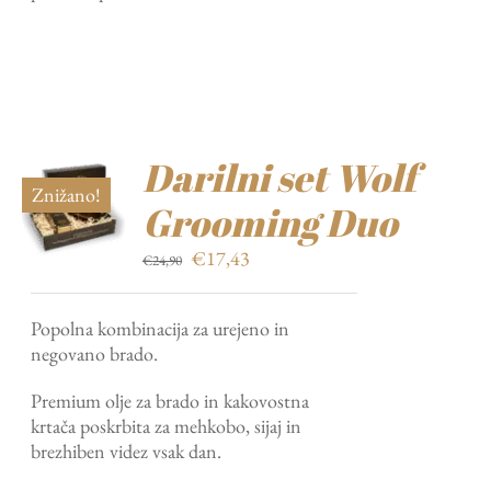
Darilni set Wolf
Znižano!
Grooming Duo
Izvirna
Trenutna
€
17,43
€
24,90
cena
cena
je
je:
Popolna kombinacija za urejeno in
bila:
€17,43.
negovano brado.
€24,90.
Premium olje za brado in kakovostna
krtača poskrbita za mehkobo, sijaj in
brezhiben videz vsak dan.