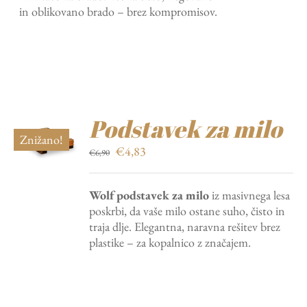
in oblikovano brado – brez kompromisov.
Podstavek za milo
Znižano!
Izvirna
Trenutna
€
4,83
€
6,90
cena
cena
je
je:
Wolf podstavek za milo
iz masivnega lesa
bila:
€4,83.
poskrbi, da vaše milo ostane suho, čisto in
€6,90.
traja dlje. Elegantna, naravna rešitev brez
plastike – za kopalnico z značajem.