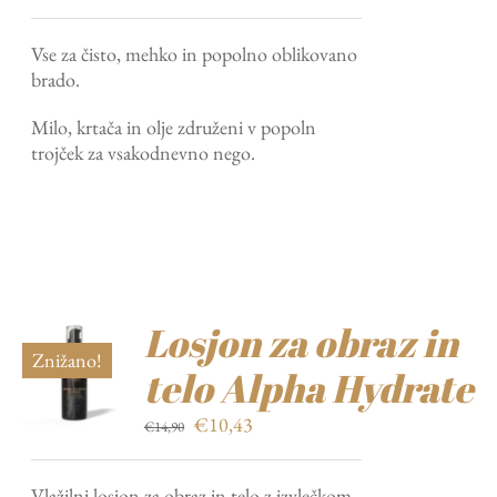
cena
cena
je
je:
Vse za čisto, mehko in popolno oblikovano
bila:
€25,69.
brado.
€36,70.
Milo, krtača in olje združeni v popoln
trojček za vsakodnevno nego.
Losjon za obraz in
Znižano!
telo Alpha Hydrate
Izvirna
Trenutna
€
10,43
€
14,90
cena
cena
je
je:
Vlažilni losjon za obraz in telo z izvlečkom