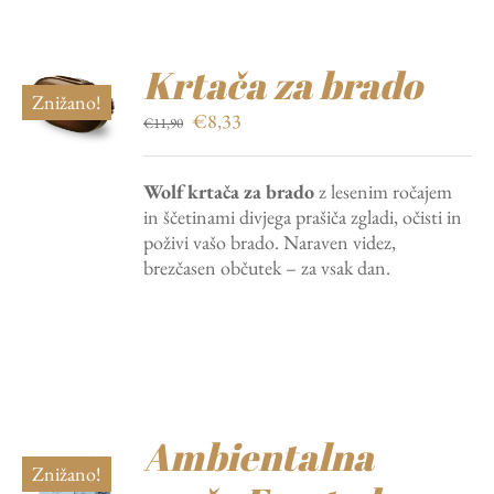
Krtača za brado
Znižano!
Izvirna
Trenutna
€
8,33
€
11,90
cena
cena
je
je:
Wolf krtača za brado
z lesenim ročajem
bila:
€8,33.
in ščetinami divjega prašiča zgladi, očisti in
€11,90.
poživi vašo brado. Naraven videz,
brezčasen občutek – za vsak dan.
Ambientalna
Znižano!