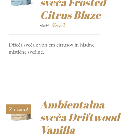
sveča Frosted
Citrus Blaze
Izvirna
Trenutna
€
4,83
€
6,90
cena
cena
je
je:
Dišeča sveča z vonjem citrusov in hladne,
bila:
€4,83.
mistične svežine.
€6,90.
Ambientalna
Znižano!
sveča Driftwood
Vanilla