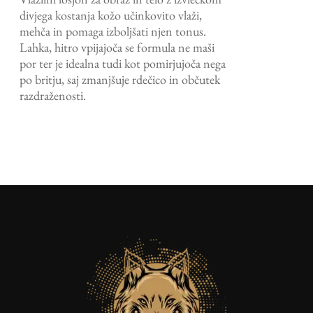
bila:
€10,43.
divjega kostanja kožo učinkovito vlaži,
€14,90.
mehča in pomaga izboljšati njen tonus.
Lahka, hitro vpijajoča se formula ne maši
por ter je idealna tudi kot pomirjujoča nega
po britju, saj zmanjšuje rdečico in občutek
razdraženosti.