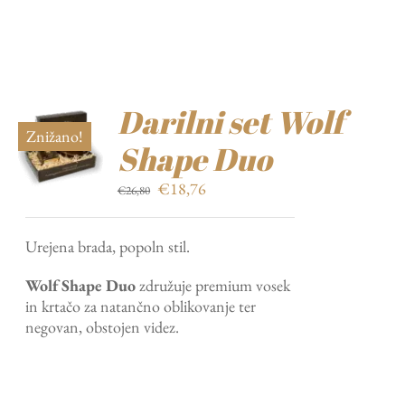
Darilni set Wolf
Znižano!
Shape Duo
Izvirna
Trenutna
€
18,76
€
26,80
cena
cena
je
je:
Urejena brada, popoln stil.
bila:
€18,76.
€26,80.
Wolf Shape Duo
združuje premium vosek
in krtačo za natančno oblikovanje ter
negovan, obstojen videz.