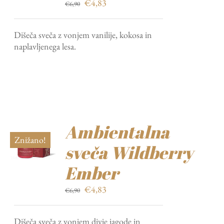
Izvirna
Trenutna
€
4,83
€
6,90
cena
cena
je
je:
Dišeča sveča z vonjem vanilije, kokosa in
bila:
€4,83.
naplavljenega lesa.
€6,90.
Ambientalna
Znižano!
sveča Wildberry
Ember
Izvirna
Trenutna
€
4,83
€
6,90
cena
cena
je
je:
Dišeča sveča z vonjem divje jagode in
bila:
€4,83.