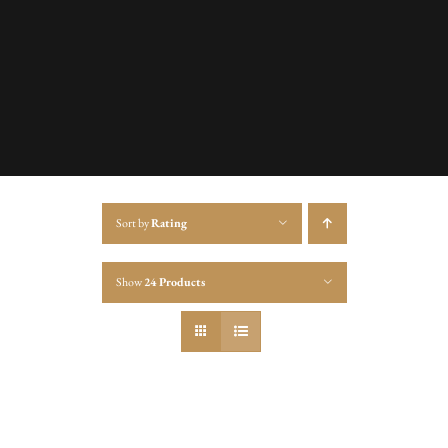
Sort by
Rating
Show
24 Products