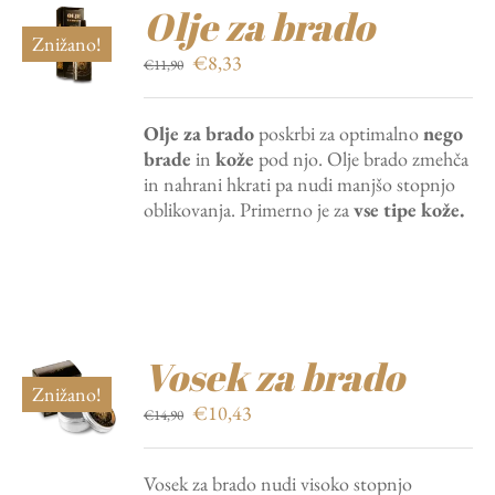
Olje za brado
Znižano!
Izvirna
Trenutna
€
8,33
€
11,90
cena
cena
je
je:
Olje za brado
poskrbi za optimalno
nego
bila:
€8,33.
brade
in
kože
pod njo. Olje brado zmehča
€11,90.
in nahrani hkrati pa nudi manjšo stopnjo
oblikovanja. Primerno je za
vse tipe kože.
Vosek za brado
Znižano!
Izvirna
Trenutna
€
10,43
€
14,90
cena
cena
je
je:
Vosek za brado nudi visoko stopnjo
bila:
€10,43.