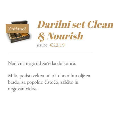
Darilni set Clean
Znižano!
& Nourish
Izvirna
Trenutna
€
22,19
€
31,70
cena
cena
je
je:
Naravna nega od začetka do konca.
bila:
€22,19.
€31,70.
Milo, podstavek za milo in hranilno olje za
brado, za popolno čistočo, zaščito in
negovan videz.