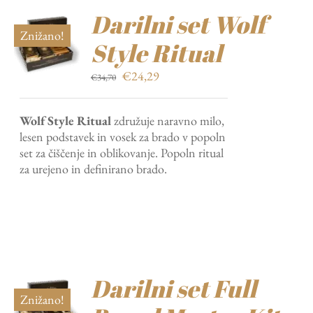
Darilni set Wolf
Znižano!
Style Ritual
Izvirna
Trenutna
€
24,29
€
34,70
cena
cena
je
je:
Wolf Style Ritual
združuje naravno milo,
bila:
€24,29.
lesen podstavek in vosek za brado v popoln
€34,70.
set za čiščenje in oblikovanje. Popoln ritual
za urejeno in definirano brado.
Darilni set Full
Znižano!