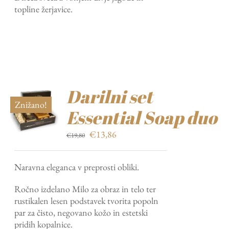
topline žerjavice.
€6,90.
Darilni set
Znižano!
Essential Soap duo
Izvirna
Trenutna
€
13,86
€
19,80
cena
cena
je
je:
Naravna eleganca v preprosti obliki.
bila:
€13,86.
€19,80.
Ročno izdelano Milo za obraz in telo ter
rustikalen lesen podstavek tvorita popoln
par za čisto, negovano kožo in estetski
pridih kopalnice.