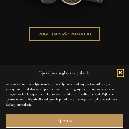
POGLEJ SI NAŠO PONUDBO
KORISTNE POVEZAVE
Upravljanje soglasja za piškotke
Trgovina
Za zagotavljanje najboljših izkušenj uporabljamo tehnologije, kot so piškotki, za
Blog
shranjevanje in/ali dostop do podatkov o napravi. Soglasje za te tehnologije nam bo
Moj račun
omogočilo obdelavo podatkov, kot so vedenje pri brskanju ali edinstveni ID-ji, na tem
spletnem mestu. Neprivolitev ali preklic privolitve lahko negativno vpliva na nekatere
funkcije in funkcije.
PRAVILNIKI
Splošni prodajni pogoji
Sprejmi
Pravilnik o piškotkih (EU)