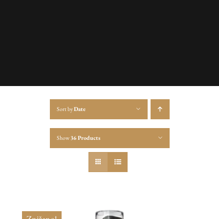
Sort by
Date
Show
36 Products
Znižano!