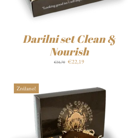
Darilni set Clean &
Nourish
Izvirna
Trenutna
€
22,19
€
31,70
cena
cena
je
je:
bila:
€22,19.
Znižano!
€31,70.