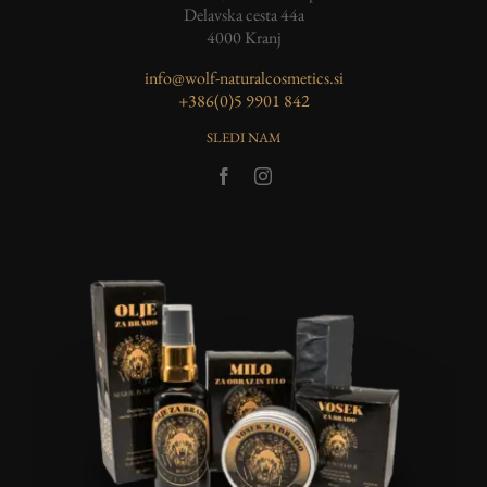
Delavska cesta 44a
4000 Kranj
info@wolf-naturalcosmetics.si
‭+386(0)5 9901 842
SLEDI NAM