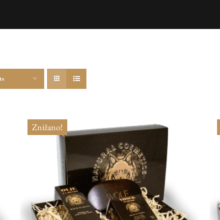
ts
Znižano!