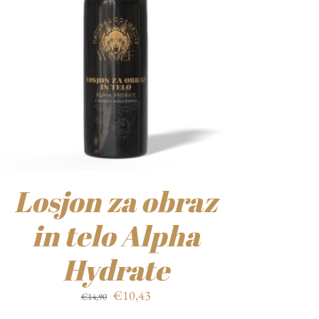
Losjon za obraz
in telo Alpha
Hydrate
Izvirna
Trenutna
€
10,43
€
14,90
cena
cena