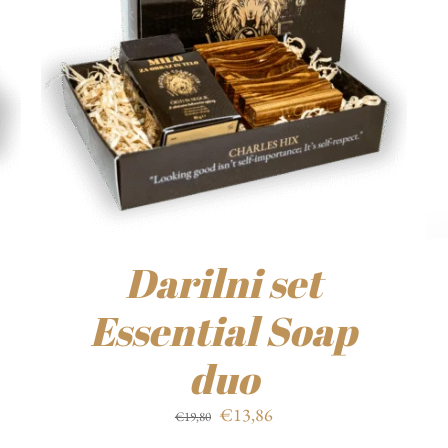
Darilni set
Essential Soap
duo
Izvirna
Trenutna
€
13,86
€
19,80
cena
cena