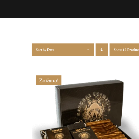
Sort by
Date
Show
12 Produc
Znižano!