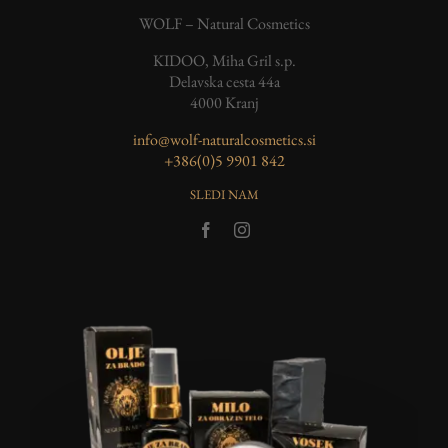
WOLF – Natural Cosmetics
KIDOO, Miha Gril s.p.
Delavska cesta 44a
4000 Kranj
info@wolf-naturalcosmetics.si
‭+386(0)5 9901 842
SLEDI NAM