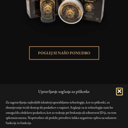
POGLEJ SI NAŠO PONUDBO
KORISTNE POVEZAVE
Upravljanje soglasja za piškotke
Trgovina
Za zagotavljanje najboljših izkušenj uporabljamo tehnologije, kot so piškotki, za
Blog
shranjevanje in/ali dostop do podatkov o napravi. Soglasje za te tehnologije nam bo
Moj račun
omogočilo obdelavo podatkov, kot so vedenje pri brskanju ali edinstveni ID-ji, na tem
spletnem mestu. Neprivolitev ali preklic privolitve lahko negativno vpliva na nekatere
funkcije in funkcije.
PRAVILNIKI