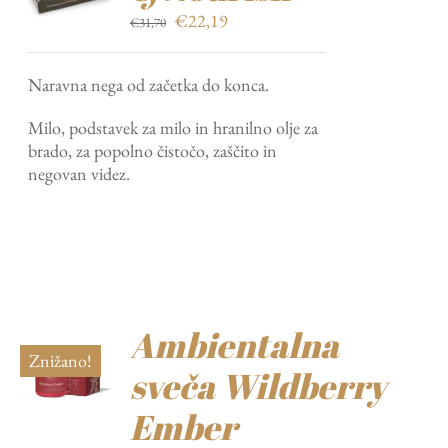
Izvirna
Trenutna
€
22,19
€
31,70
cena
cena
je
je:
Naravna nega od začetka do konca.
bila:
€22,19.
€31,70.
Milo, podstavek za milo in hranilno olje za
brado, za popolno čistočo, zaščito in
negovan videz.
Ambientalna
Znižano!
sveča Wildberry
Ember