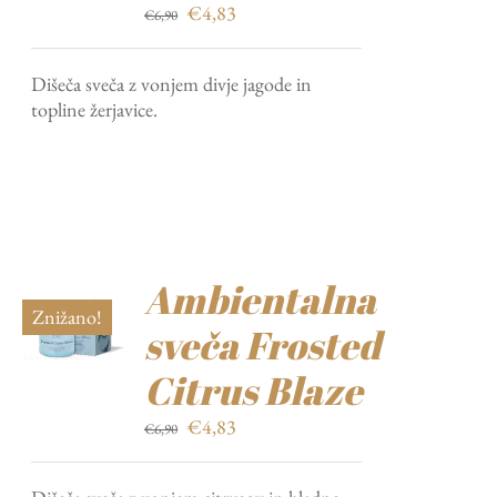
Izvirna
Trenutna
€
4,83
€
6,90
cena
cena
je
je:
Dišeča sveča z vonjem divje jagode in
bila:
€4,83.
topline žerjavice.
€6,90.
Ambientalna
Znižano!
sveča Frosted
Citrus Blaze
Izvirna
Trenutna
€
4,83
€
6,90
cena
cena
je
je: