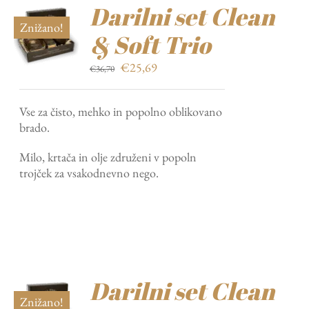
Darilni set Clean
Znižano!
& Soft Trio
Izvirna
Trenutna
€
25,69
€
36,70
cena
cena
je
je:
Vse za čisto, mehko in popolno oblikovano
bila:
€25,69.
brado.
€36,70.
Milo, krtača in olje združeni v popoln
trojček za vsakodnevno nego.
Darilni set Clean
Znižano!