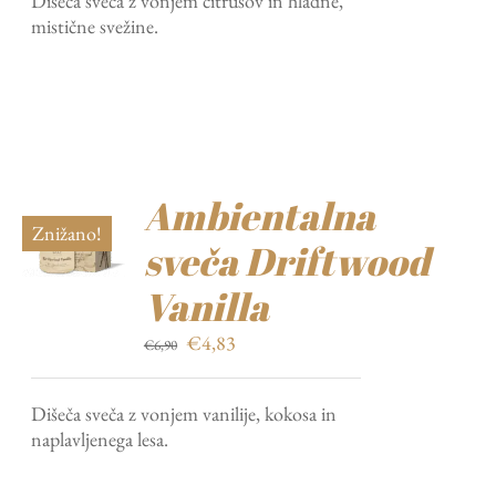
Dišeča sveča z vonjem citrusov in hladne,
bila:
€4,83.
mistične svežine.
€6,90.
Ambientalna
Znižano!
sveča Driftwood
Vanilla
Izvirna
Trenutna
€
4,83
€
6,90
cena
cena
je
je:
Dišeča sveča z vonjem vanilije, kokosa in
bila:
€4,83.
naplavljenega lesa.
€6,90.