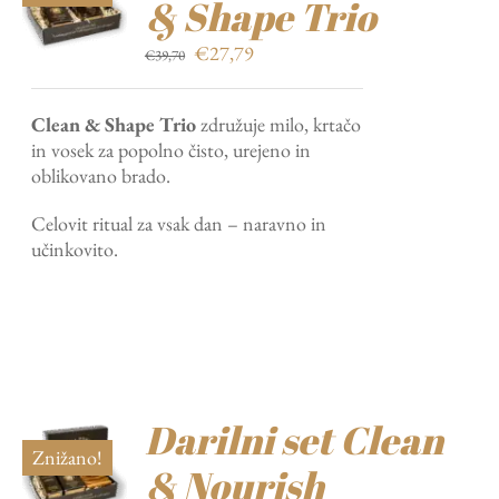
& Shape Trio
Izvirna
Trenutna
€
27,79
€
39,70
cena
cena
je
je:
Clean & Shape Trio
združuje milo, krtačo
bila:
€27,79.
in vosek za popolno čisto, urejeno in
€39,70.
oblikovano brado.
Celovit ritual za vsak dan – naravno in
učinkovito.
Darilni set Clean
Znižano!
& Nourish