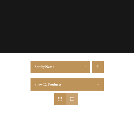
Sort by
Name
Show
12 Products