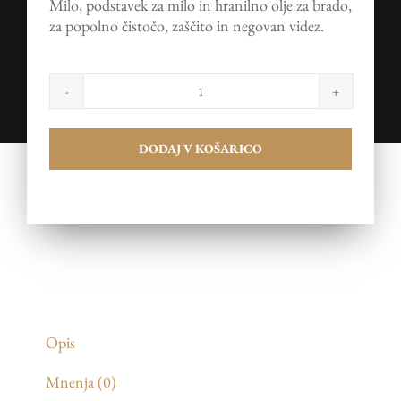
Milo, podstavek za milo in hranilno olje za brado,
je
je:
za popolno čistočo, zaščito in negovan videz.
bila:
€22,19.
€31,70.
Darilni
set
Clean
DODAJ V KOŠARICO
&
Nourish
količina
Opis
Mnenja (0)