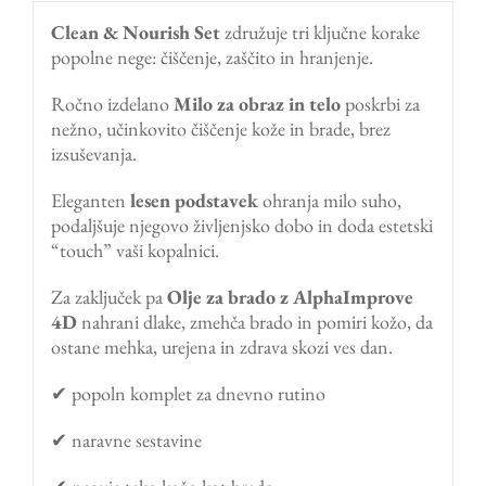
Clean & Nourish Set
združuje tri ključne korake
popolne nege: čiščenje, zaščito in hranjenje.
Ročno izdelano
Milo za obraz in telo
poskrbi za
nežno, učinkovito čiščenje kože in brade, brez
izsuševanja.
Eleganten
lesen podstavek
ohranja milo suho,
podaljšuje njegovo življenjsko dobo in doda estetski
“touch” vaši kopalnici.
Za zaključek pa
Olje za brado z AlphaImprove
4D
nahrani dlake, zmehča brado in pomiri kožo, da
ostane mehka, urejena in zdrava skozi ves dan.
✔ popoln komplet za dnevno rutino
✔ naravne sestavine