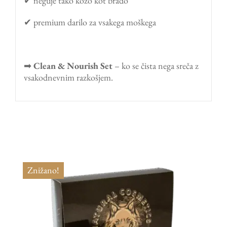
✔ neguje tako kožo kot brado
✔ premium darilo za vsakega moškega
➡
Clean & Nourish Set
– ko se čista nega sreča z
vsakodnevnim razkošjem.
Znižano!