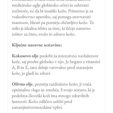
medicinsko oglje globinsko očisti in odstrani
nečistoče, ne da bi izsušilo kožo. Primerno je za
vsakodnevno uporabo, saj pomaga uravnavati
mastnost, hkrati pa pomirja občutljivo kožo. To
milo je idealna izbira za tiste, ki iščejo naravno
rešitev za čisto, svežo in zdravo kožo.
Ključne naravne sestavine:
Kokosovo olje
poskrbi za intenzivno navlaženost
kože, saj prodre globoko v njo. Je bogato z vitamini
A, B in E, zato deluje varovalno pred staranjem
kože, jo gladi in zdravi.
Olivno
olje
, pomirja razdraženo kožo, ji vrača
optimalno vlago in zmehča. S svojo sestavo, ki je
podobna človeški koži ima mnogo zdravilnih
lastnosti. Kožo odlično zaščiti pred
zunanjimivremenskimi vplivi.