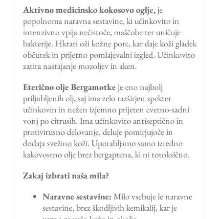
Aktivno medicinsko kokosovo oglje,
je
popolnoma naravna sestavine, ki učinkovito in
intenzivno vpija nečistoče, maščobe ter uničuje
bakterije. Hkrati oži kožne pore, kar daje koži gladek
občutek in prijetno pomlajevalni izgled. Učinkovito
zatira nastajanje mozoljev in aken.
Eterično olje Bergamotke
je eno najbolj
priljubljenih olj, saj ima zelo razširjen spekter
učinkovin in nežen izjemno prijeten cvetno-sadni
vonj po citrusih. Ima učinkovito antiseptično in
protivirusno delovanje, deluje pomirjujoče in
dodaja svežino koži. Uporabljamo samo izredno
kakovostno olje brez bergaptena, ki ni totoksično.
Zakaj izbrati naša mila?
Naravne sestavine:
Milo vsebuje le naravne
sestavine, brez škodljivih kemikalij, kar je
varno za vašo kožo in okolje.