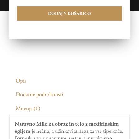
za
obraz
DODAJ V KOŠARICO
in
telo
količina
Opis
Dodatne podrobnosti
Mnenja (0)
Naravno Milo za obraz in telo z medicinskim
ogljem
je nežna, a učinkovita nega za vse tipe kože.
Formulirano z naravnimi sestavinami, aktivno