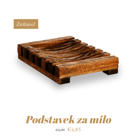
Znižano!
Podstavek za milo
Izvirna
Trenutna
€
4,83
€
6,90
cena
cena