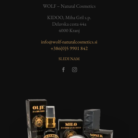
WOLF – Natural Cosmetics
KIDOO, Miha Gril s.p.
Delavska cesta 44a
4000 Kranj
info@wolf-naturalcosmetics.si
‭+386(0)5 9901 842
SLEDI NAM