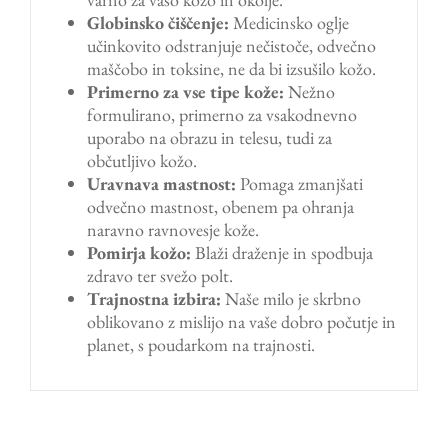
Globinsko čiščenje:
Medicinsko oglje
učinkovito odstranjuje nečistoče, odvečno
maščobo in toksine, ne da bi izsušilo kožo.
Primerno za vse tipe kože:
Nežno
formulirano, primerno za vsakodnevno
uporabo na obrazu in telesu, tudi za
občutljivo kožo.
Uravnava mastnost:
Pomaga zmanjšati
odvečno mastnost, obenem pa ohranja
naravno ravnovesje kože.
Pomirja kožo:
Blaži draženje in spodbuja
zdravo ter svežo polt.
Trajnostna izbira:
Naše milo je skrbno
oblikovano z mislijo na vaše dobro počutje in
planet, s poudarkom na trajnosti.