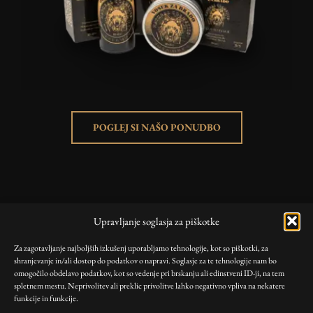
POGLEJ SI NAŠO PONUDBO
KORISTNE POVEZAVE
Upravljanje soglasja za piškotke
Trgovina
Za zagotavljanje najboljših izkušenj uporabljamo tehnologije, kot so piškotki, za
Blog
shranjevanje in/ali dostop do podatkov o napravi. Soglasje za te tehnologije nam bo
Moj račun
omogočilo obdelavo podatkov, kot so vedenje pri brskanju ali edinstveni ID-ji, na tem
spletnem mestu. Neprivolitev ali preklic privolitve lahko negativno vpliva na nekatere
funkcije in funkcije.
PRAVILNIKI