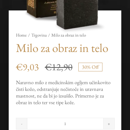
Home
Trgovina
Milo za obraz in telo
Milo za obraz in telo
€
9,03
€
12,90
30% Off
Izvirna
Trenutna
Naravno milo z medicinskim ogljem učinkovito
cena
cena
čisti kožo, odstranjuje nečistoče in uravnava
je
je:
mastnost, ne da bi jo izsušilo. Primerno je za
obraz in telo ter vse tipe kože.
bila:
€9,03.
€12,90.
Milo